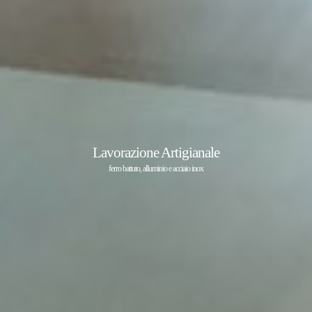
Lavorazione Artigianale
ferro battuto, alluminio e acciaio inox